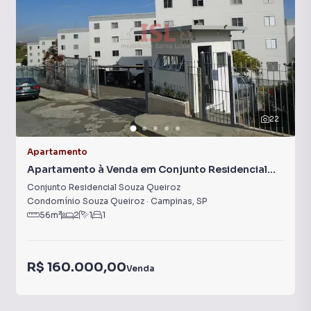
22
Apartamento
Apartamento à Venda em Conjunto Residencial
Souza Queiroz
Conjunto Residencial Souza Queiroz
Condomínio Souza Queiroz
·
Campinas
,
SP
56
m²
2
1
1
R$ 160.000,00
Venda