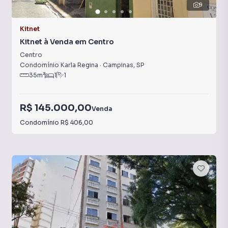
9
Kitnet
Kitnet à Venda em Centro
Centro
Condomínio Karla Regina
·
Campinas
,
SP
35
m²
1
1
R$ 145.000,00
Venda
Condomínio
R$ 406,00