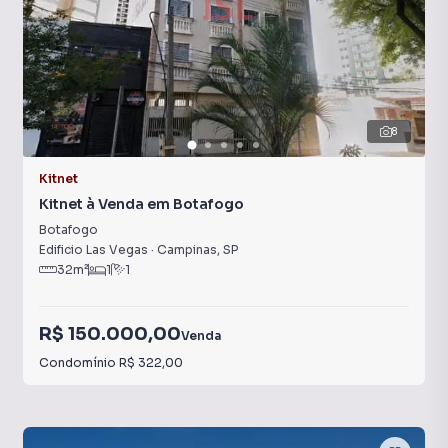
8
Kitnet
Kitnet à Venda em Botafogo
Botafogo
Edificio Las Vegas
·
Campinas
,
SP
32
m²
1
1
R$ 150.000,00
Venda
Condomínio
R$ 322,00