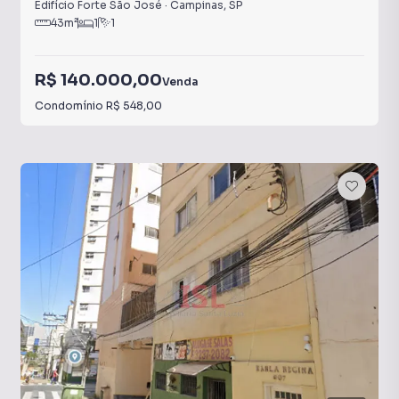
Edifício Forte São José
·
Campinas
,
SP
43
m²
1
1
R$ 140.000,00
Venda
Condomínio
R$ 548,00