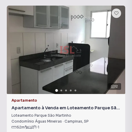
12
Apartamento
Apartamento à Venda em Loteamento Parque São
Martinho
Loteamento Parque São Martinho
Condomínio Águas Mineiras
·
Campinas
,
SP
52
m²
2
1