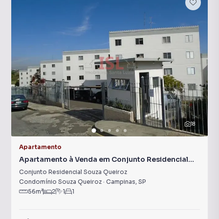
18
Apartamento
Apartamento à Venda em Conjunto Residencial
Souza Queiroz
Conjunto Residencial Souza Queiroz
Condomínio Souza Queiroz
·
Campinas
,
SP
56
m²
2
1
1