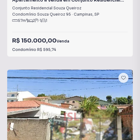
Apartamento à Venda em Conjunto Residencial
Souza Queiroz
Conjunto Residencial Souza Queiroz
Condomínio Souza Queiroz 95
·
Campinas
,
SP
57
m²
2
1
1
R$ 150.000,00
Venda
Condomínio
R$ 595,74