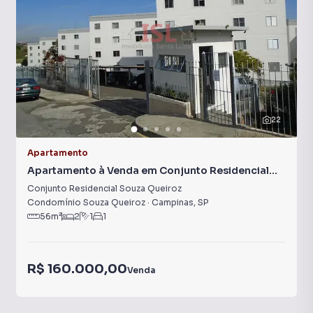
22
Apartamento
Apartamento à Venda em Conjunto Residencial
Souza Queiroz
Conjunto Residencial Souza Queiroz
Condomínio Souza Queiroz
·
Campinas
,
SP
56
m²
2
1
1
R$ 160.000,00
Venda