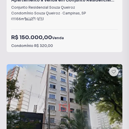
Apartamento à Venda em Conjunto Residencial
Souza Queiroz
Conjunto Residencial Souza Queiroz
Condomínio Souza Queiroz
·
Campinas
,
SP
56
m²
2
1
1
R$ 150.000,00
Venda
Condomínio
R$ 320,00