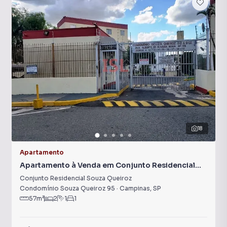
18
Apartamento
Apartamento à Venda em Conjunto Residencial
Souza Queiroz
Conjunto Residencial Souza Queiroz
Condomínio Souza Queiroz 95
·
Campinas
,
SP
57
m²
2
1
1