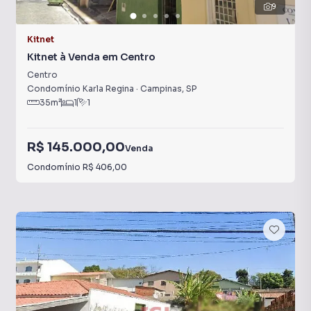
9
Kitnet
Kitnet à Venda em Centro
Centro
Condomínio Karla Regina
·
Campinas
,
SP
35
m²
1
1
R$ 145.000,00
Venda
Condomínio
R$ 406,00