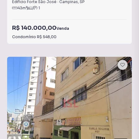
Edifício Forte São José
·
Campinas
,
SP
43
m²
1
1
R$ 140.000,00
Venda
Condomínio
R$ 548,00