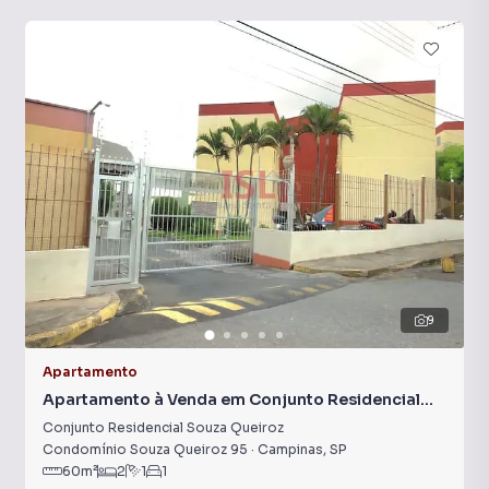
9
Apartamento
Apartamento à Venda em Conjunto Residencial
Souza Queiroz
Conjunto Residencial Souza Queiroz
Condomínio Souza Queiroz 95
·
Campinas
,
SP
60
m²
2
1
1