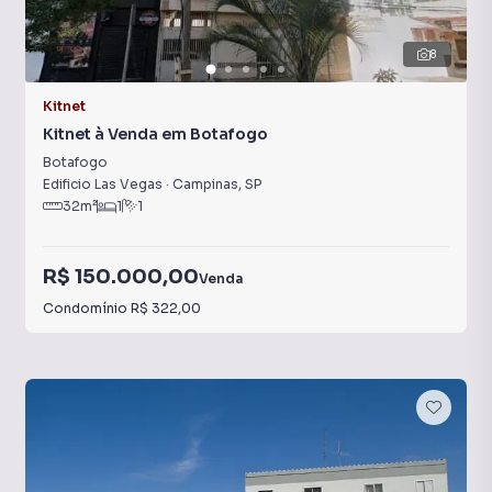
8
Kitnet
Kitnet à Venda em Botafogo
Botafogo
Edificio Las Vegas
·
Campinas
,
SP
32
m²
1
1
R$ 150.000,00
Venda
Condomínio
R$ 322,00