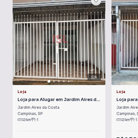
5
Loja
Loja
Loja para Alugar em Jardim Aires da
Loja para
Costa
Costa
Jardim Aires da Costa
Jardim Air
Campinas
,
SP
Campinas
,
24
m²
1
24
m²
1