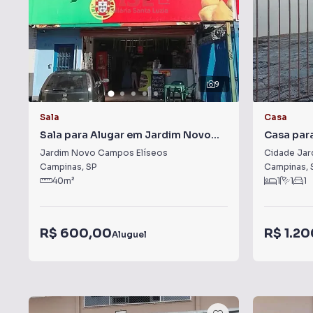
9
Sala
Casa
Sala para Alugar em Jardim Novo
Casa par
Campos Elíseos
Jardim Novo Campos Elíseos
Cidade Jar
Campinas
,
SP
Campinas
,
40
m²
1
1
1
R$ 600,00
R$ 1.2
Aluguel