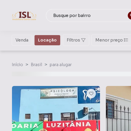
Venda
Locação
Filtros
Menor preço
Início
Brasil
para alugar