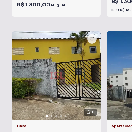
R$ 1.3
R$ 1.300,00
Aluguel
IPTU
R$ 182
11
Casa
Apartame