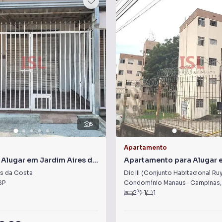
5
Apartamento
 Alugar em Jardim Aires da
Apartamento para Alugar em
(Conjunto Habitacional Ru
es da Costa
Dic III (Conjunto Habitacional R
SP
Condomínio Manaus
·
Campinas
2
1
1