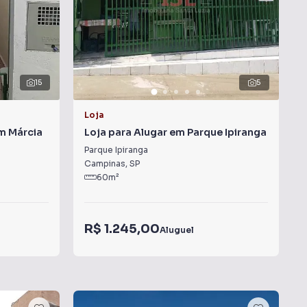
15
5
Loja
m Márcia
Loja para Alugar em Parque Ipiranga
Parque Ipiranga
Campinas
,
SP
60
m²
R$ 1.245,00
Aluguel