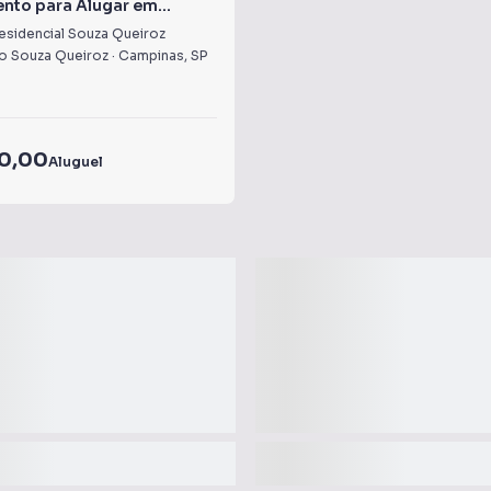
nto para Alugar em
 Residencial Souza Queiroz
esidencial Souza Queiroz
 Souza Queiroz
·
Campinas
,
SP
00,00
Aluguel