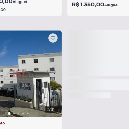
00,00
Aluguel
R$ 1.350,00
Aluguel
,00
21
nto