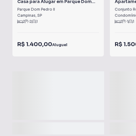
Casa para Alugar em Parque Dom
Apartame
Pedro II
Conjunto
Parque Dom Pedro II
Conjunto R
Campinas
,
SP
Condomínio
2
2
1
2
1
1
R$ 1.400,00
R$ 1.5
Aluguel