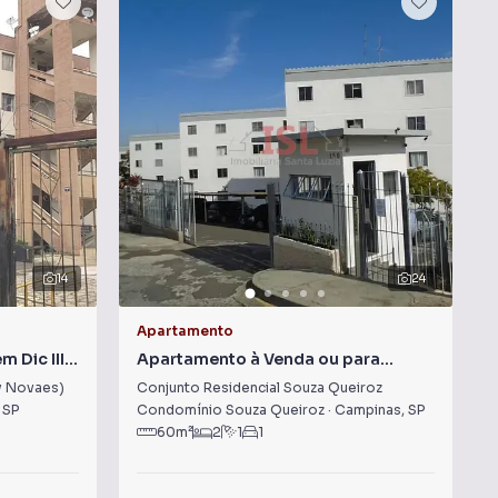
14
24
Apartamento
 Dic III
Apartamento à Venda ou para
y Novaes)
Alugar em Conjunto Residencial
uy Novaes)
Conjunto Residencial Souza Queiroz
Souza Queiroz
,
SP
Condomínio Souza Queiroz
·
Campinas
,
SP
60
m²
2
1
1