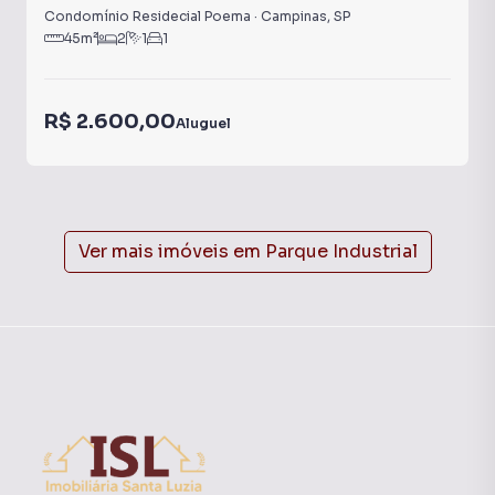
Condomínio Residecial Poema
·
Campinas
,
SP
45
m²
2
1
1
R$ 2.600,00
Aluguel
Ver mais imóveis em
Parque Industrial