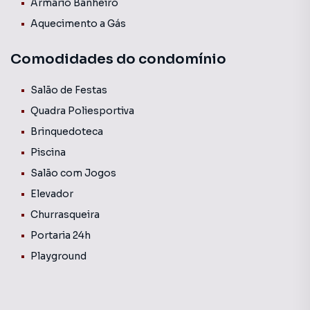
Armário Banheiro
Condomínio Conta com portaria 24 horas, elevador,
Aquecimento a Gás
piscina, quadra esportiva, salão de festas, churrasqueira,
playground, salão de jogos e brinquedoteca. Laser e
conforto em um só lugar.
Comodidades do condomínio
Salão de Festas
Quadra Poliesportiva
Brinquedoteca
Piscina
Salão com Jogos
Elevador
Churrasqueira
Portaria 24h
Playground