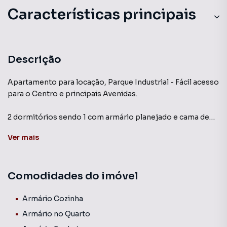
Características principais
Descrição
Apartamento para locação, Parque Industrial - Fácil acesso
para o Centro e principais Avenidas.
2 dormitórios sendo 1 com armário planejado e cama de
casal, outro com cama de solteiro, sala para 2 ambientes
Ver
mais
com sofá, painel com televisão e aparelho com todos os
canais, e mesa com 4 cadeiras, banheiro com gabinete,
armário, box blindex e chuveiro a gás, cozinha com armário
Comodidades do imóvel
planejado, cooktop, forno geladeira e micro-ondas,
lavanderia com máquina de lavar roupas. 1 vaga de garagem
descoberta em frente ao Hall. Sol da manhã. NÃO ACEITA
Armário Cozinha
PET
Armário no Quarto