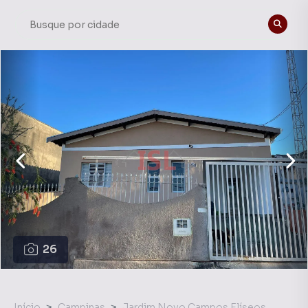
26
Início
Campinas
Jardim Novo Campos Elíseos