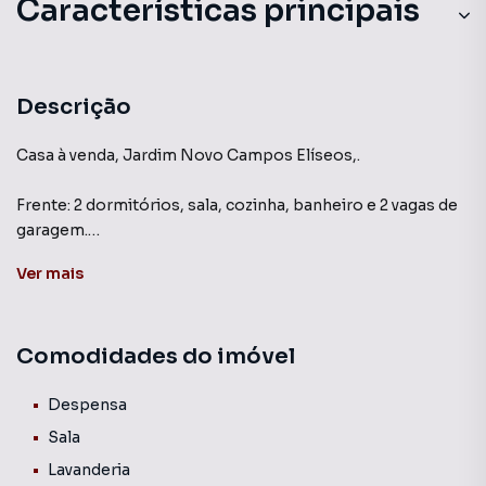
Características principais
Descrição
Casa à venda, Jardim Novo Campos Elíseos,.
Frente: 2 dormitórios, sala, cozinha, banheiro e 2 vagas de
garagem.
Fundos: 1 dormitório, sala, cozinha, banheiro e 1 vaga de
Ver
mais
garagem.
Comodidades do imóvel
Despensa
Sala
Lavanderia