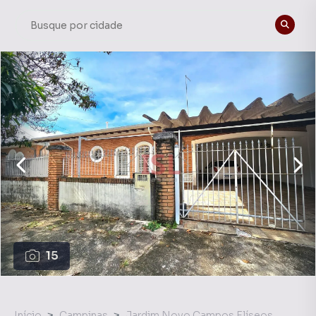
15
Início
Campinas
Jardim Novo Campos Elíseos