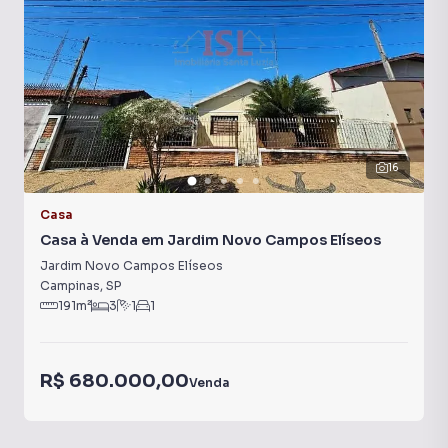
16
Casa
Casa à Venda em Jardim Novo Campos Elíseos
Jardim Novo Campos Elíseos
Campinas
,
SP
191
m²
3
1
1
R$ 680.000,00
Venda