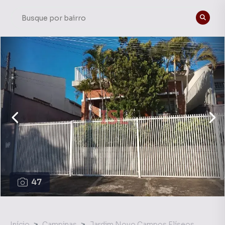
47
Início
Campinas
Jardim Novo Campos Elíseos