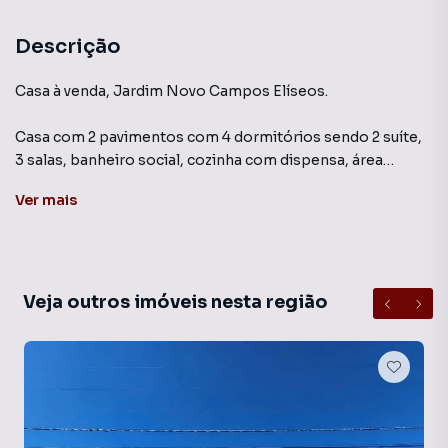
Descrição
Casa à venda, Jardim Novo Campos Elíseos.
Casa com 2 pavimentos com 4 dormitórios sendo 2 suíte,
3 salas, banheiro social, cozinha com dispensa, área
coberta com churrasqueira e banheiro. Quintal arborizado.
Ver
mais
Varanda ampla com ótima vista para Av. Ruy Rodrigues.
Veja outros imóveis nesta região