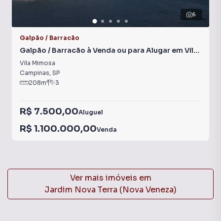
6
Galpão / Barracão
Galpão / Barracão à Venda ou para Alugar em Vila
Mimosa
Vila Mimosa
Campinas
,
SP
208
m²
3
R$ 7.500,00
Aluguel
R$ 1.100.000,00
Venda
Ver mais imóveis em
Jardim Nova Terra (Nova Veneza)