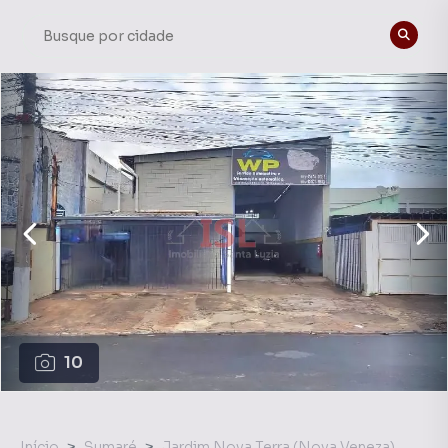
10
Início
Sumaré
Jardim Nova Terra (Nova Veneza)