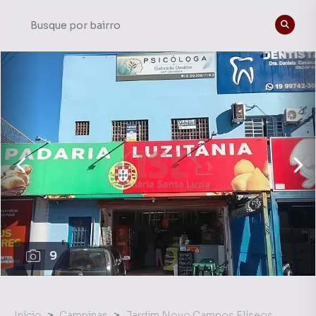
9
Início
Campinas
Jardim Novo Campos Elíseos