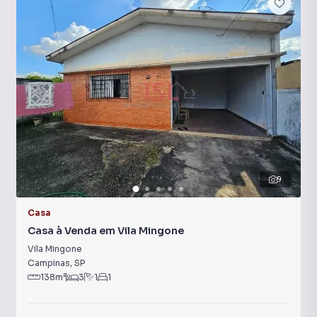
9
Casa
Casa à Venda em Vila Mingone
Vila Mingone
Campinas
,
SP
138
m²
3
1
1