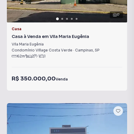
17
Casa
Casa à Venda em Vila Maria Eugênia
Vila Maria Eugênia
Condomínio Village Costa Verde
·
Campinas
,
SP
62
m²
2
1
1
R$ 350.000,00
Venda