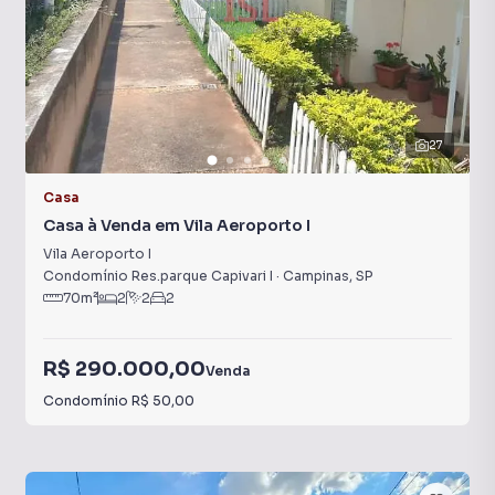
27
Casa
Casa à Venda em Vila Aeroporto I
Vila Aeroporto I
Condomínio Res.parque Capivari I
·
Campinas
,
SP
70
m²
2
2
2
R$ 290.000,00
Venda
Condomínio
R$ 50,00