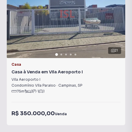
21
Casa
Casa à Venda em Vila Aeroporto I
Vila Aeroporto I
Condomínio Vila Paraiso
·
Campinas
,
SP
75
m²
3
1
1
R$ 350.000,00
Venda