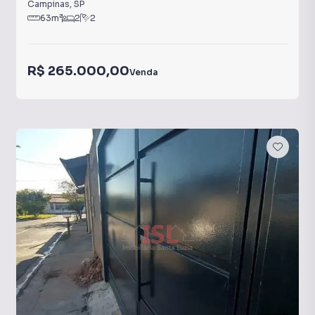
Campinas
,
SP
63
m²
2
2
R$ 265.000,00
Venda