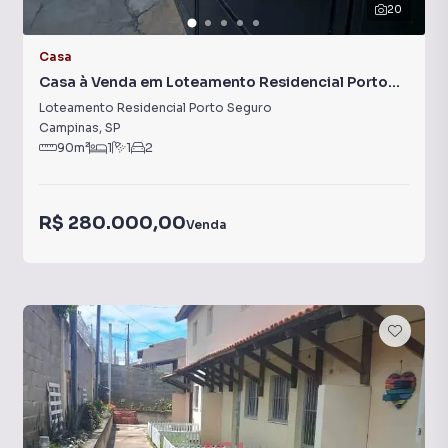
20
Casa
Casa à Venda em Loteamento Residencial Porto
Seguro
Loteamento Residencial Porto Seguro
Campinas
,
SP
90
m²
1
1
2
R$ 280.000,00
Venda