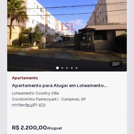
21
Apartamento
Apartamento para Alugar em Loteamento
Country Ville
Loteamento Country Ville
Condomínio Flamboyant I
·
Campinas
,
SP
79
m²
3
1
1
R$ 2.200,00
Aluguel