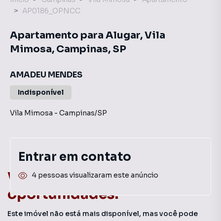
AP0186_OPNCC
Apartamento para Alugar, Vila
Mimosa, Campinas, SP
AMADEU MENDES
Indisponível
Vila Mimosa
-
Campinas
/
SP
Entrar em contato
Você pode encontrar novas
4 pessoas visualizaram este anúncio
oportunidades!
Este imóvel não está mais disponível, mas você pode