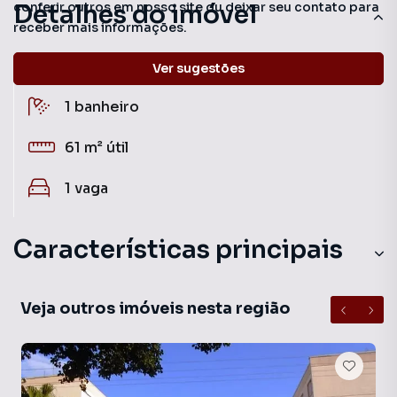
Detalhes do imóvel
conferir outros em nosso site ou deixar seu contato para
receber mais informações.
2
quartos
Ver sugestões
1
banheiro
61 m²
útil
1
vaga
Características principais
Veja outros imóveis nesta região