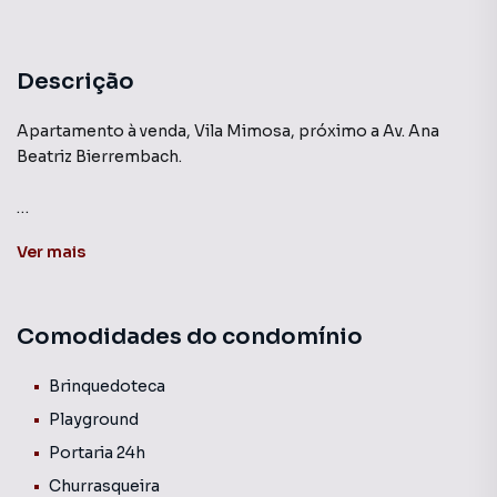
Descrição
Apartamento à venda, Vila Mimosa, próximo a Av. Ana
Beatriz Bierrembach.
Dormitórios com armário planejado, sala para 2
Ver
mais
ambientes, cozinha com lavanderia integrada, 1 vaga de
garagem.
Condomínio possui: Portaria 24 horas, portão eletrônico,
Comodidades do condomínio
elevador, 2 salão de festas, churrasqueira, academia,
playground, brinquedoteca, quadra poliesportiva, mercado
24 horas.
Brinquedoteca
Playground
Portaria 24h
Churrasqueira