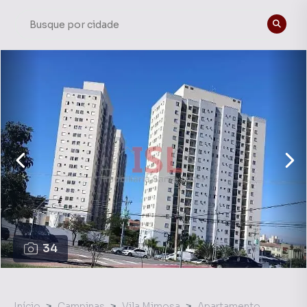
34
Início
Campinas
Vila Mimosa
Apartamento