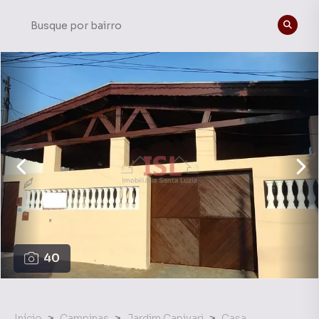
40
Início
Campinas
Jardim Capivari
Casa