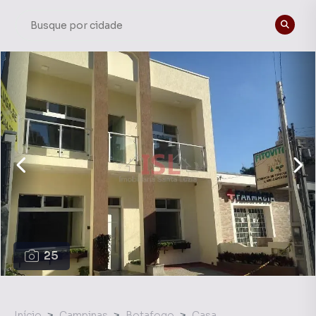
25
Início
Campinas
Botafogo
Casa