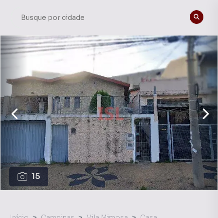
15
Início
Campinas
Vila Mimosa
Casa