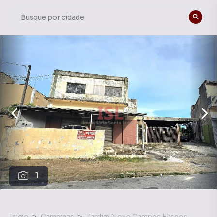
1
Início
Campinas
Jardim Novo Campos Elíseos