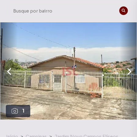
1
Início
Campinas
Jardim Novo Campos Elíseos