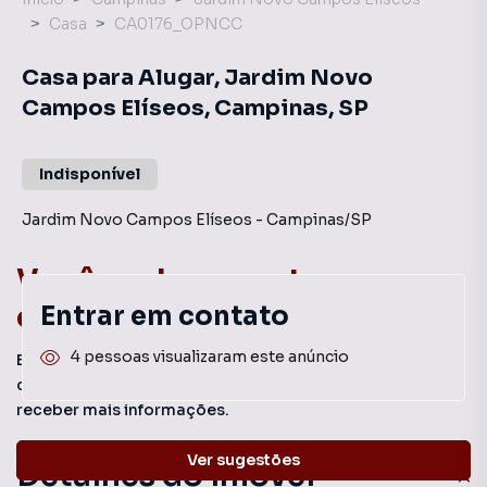
Casa
CA0176_OPNCC
Casa para Alugar, Jardim Novo
Campos Elíseos, Campinas, SP
Indisponível
Jardim Novo Campos Elíseos
-
Campinas
/
SP
Você pode encontrar novas
oportunidades!
Entrar em contato
4 pessoas visualizaram este anúncio
Este imóvel não está mais disponível, mas você pode
conferir outros em nosso site ou deixar seu contato para
receber mais informações.
Ver sugestões
Detalhes do imóvel