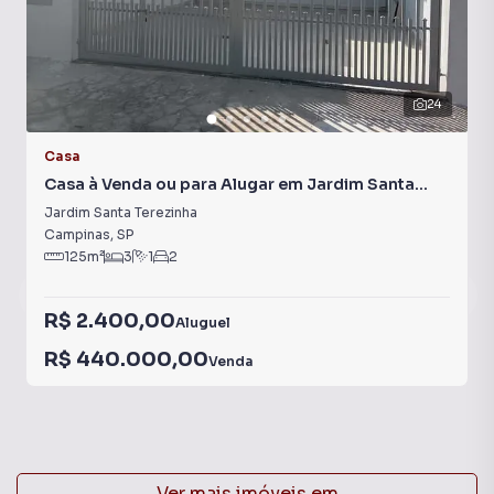
24
Casa
Casa à Venda ou para Alugar em Jardim Santa
Terezinha
Jardim Santa Terezinha
Campinas
,
SP
125
m²
3
1
2
R$ 2.400,00
Aluguel
R$ 440.000,00
Venda
Ver mais imóveis em