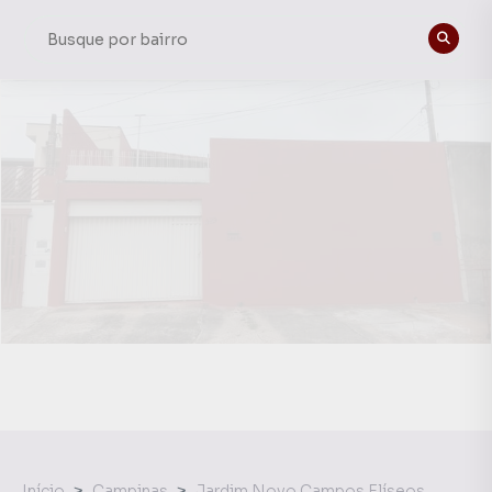
Início
Campinas
Jardim Novo Campos Elíseos